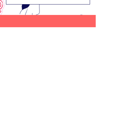
עולות שלב ביחסים
הנה לך כל הדרכים החינניות והקסומות
ליצור איתי קשר ולעקוב אחרי מה שיש לי להגיד
לפניות
להזמנת
מסחריות
הרצאה
מה המייל שלך?
*
הצטרפי לרשימת התפוצה
שלי