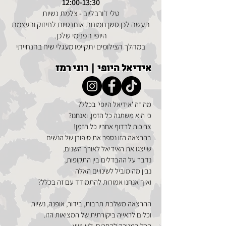
12:00-13:30
טלי ז׳ורבליוב - צלמת נשיות
תעשה לכן סשן תמונות אותנטיות לחיזוק והעצמת
היופי הפנימי שלכן.
במהלך הצילומים יתקיימו מעגלי שיח בהנחייתי
אידיאל היופי | רוני רמז
מה זה 'אידיאל היופי' בכלל?
כי הוא משתנה כל הזמן, ואנחנו?
צריכות לרדוף אחריו כל הזמן!
בהרצאה הזו נספר את סיפורן של הנשים
שייצגו את האידיאל לאורך השנים,
נדבר על ההבדלים בין התקופות,
נבין מה מוביל לשינויים האלה
ואיך אנחנו אמורות להתמודד עם זה בכלל?
ההרצאה משלבת תרבות, בידור, אופנה, נשיות
וכלים לראייה ביקורתית של המציאות הזו.
הכל במטרה להחכים, לשעשע