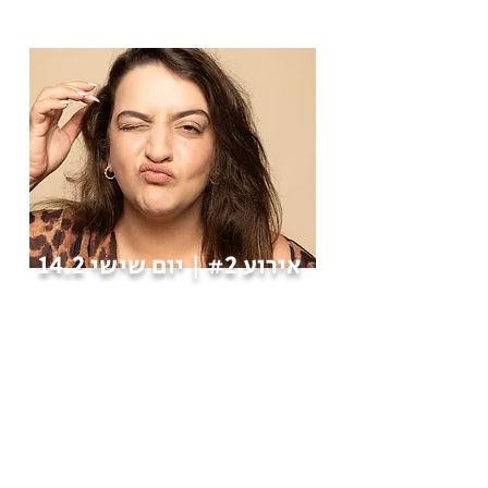
אירוע #2 | יום שישי 14.2
בנושא אידאל היופי ופוטותרפיה
הרצאה שלי בנושא אידיאל היופי לאורך השנים
וסשן צילומי נשיות אותנטיים בהובלת טלי ז׳ורבליוב
במהלכם יתקיימו מעגלי שיח בהנחייתי
לפרטים נוספים