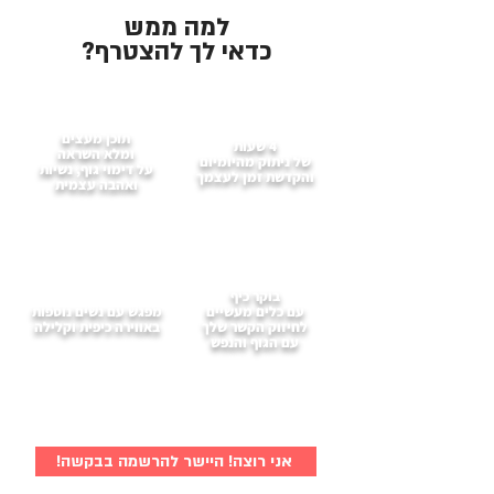
למה ממש
כדאי לך להצטרף?
תוכן מעצים
4 שעות
ומלא השראה
של ניתוק מהיומיום
על דימוי גוף, נשיות
והקדשת זמן לעצמך
ואהבה עצמית
בוקר כיף
עם כלים מעשיים
מפגש עם נשים נוספות
לחיזוק הקשר שלך
באווירה כיפית וקלילה
עם הגוף והנפש
אני רוצה! היישר להרשמה בבקשה!